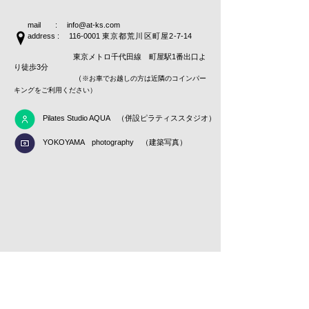
mail :
info@at-ks.com
address :
116-0001
東京都荒川区町屋2
-7-14
東京メトロ千代田線 町屋駅1番出口よ
り徒歩3分
（
※お車でお越しの方は近隣のコインパー
キングをご利用ください）
Pilates Studio AQUA （併設ピラティススタジオ）
YOKOYAMA photography （建築写真）